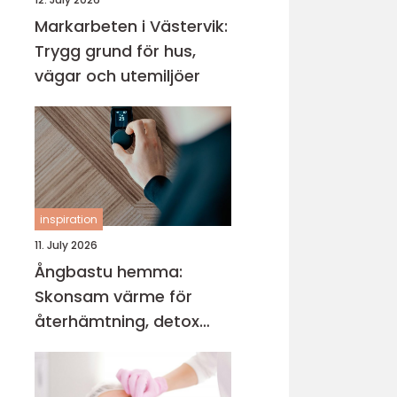
Markarbeten i Västervik:
Trygg grund för hus,
vägar och utemiljöer
inspiration
11. July 2026
Ångbastu hemma:
Skonsam värme för
återhämtning, detox
och mental balans