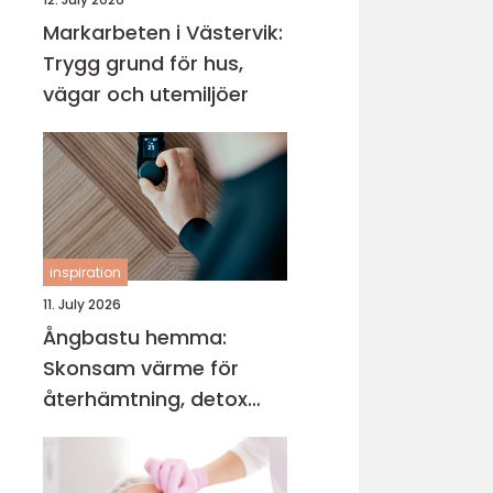
Markarbeten i Västervik:
Trygg grund för hus,
vägar och utemiljöer
inspiration
11. July 2026
Ångbastu hemma:
Skonsam värme för
återhämtning, detox
och mental balans