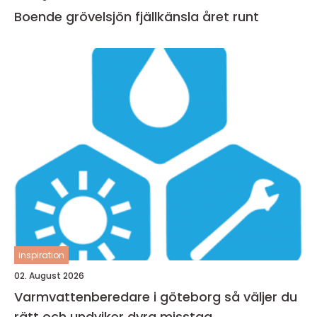
Boende grövelsjön fjällkänsla året runt
inspiration
02. August 2026
Varmvattenberedare i göteborg så väljer du
rätt och undviker dyra misstag