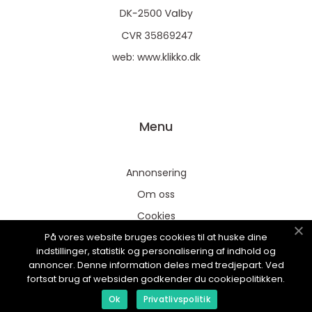
web:
www.klikko.dk
Menu
Annonsering
Om oss
Cookies
På vores website bruges cookies til at huske dine
Kontakta oss
indstillinger, statistik og personalisering af indhold og
Sitemap
annoncer. Denne information deles med tredjepart. Ved
fortsat brug af websiden godkender du cookiepolitikken.
Ok
Privatlivspolitik