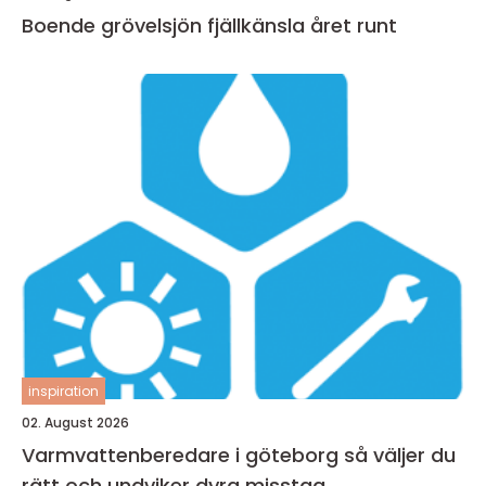
Boende grövelsjön fjällkänsla året runt
inspiration
02. August 2026
Varmvattenberedare i göteborg så väljer du
rätt och undviker dyra misstag