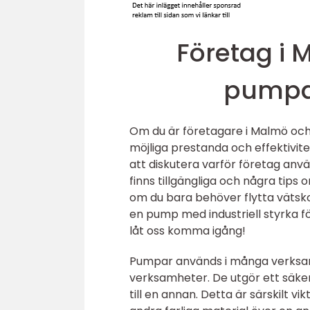
Företag i 
pumpa
Om du är företagare i Malmö och 
möjliga prestanda och effektivitet
att diskutera varför företag anv
finns tillgängliga och några tips
om du bara behöver flytta vätskor
en pump med industriell styrka för
låt oss komma igång!
Pumpar används i många verksamhe
verksamheter. De utgör ett säkert
till en annan. Detta är särskilt v