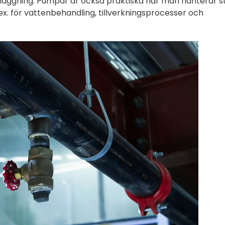
nläggning. Pumpar är också praktiska när man hanterar s
.ex. för vattenbehandling, tillverkningsprocesser och