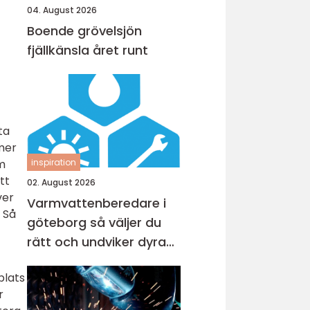
04. August 2026
Boende grövelsjön
fjällkänsla året runt
ta
mmer
m
inspiration
tt
02. August 2026
ver
Varmvattenberedare i
. Så
göteborg så väljer du
rätt och undviker dyra
misstag
plats
r