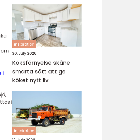
ika
inspiration
 som
30. July 2026
Köksförnyelse skåne
smarta sätt att ge
 i
köket nytt liv
jd,
tas i
inspiration
12. July 2026