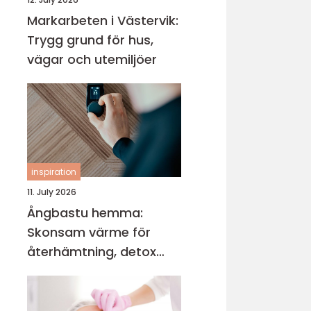
Markarbeten i Västervik:
Trygg grund för hus,
vägar och utemiljöer
inspiration
11. July 2026
Ångbastu hemma:
Skonsam värme för
återhämtning, detox
och mental balans