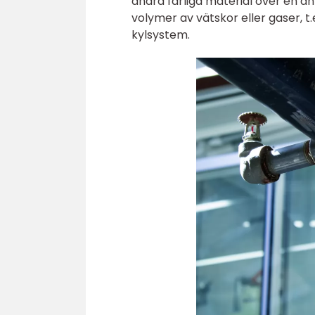
andra farliga material över en a
volymer av vätskor eller gaser, t
kylsystem.