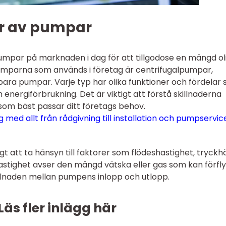
er av pumpar
umpar på marknaden i dag för att tillgodose en mängd ol
umparna som används i företag är centrifugalpumpar,
ra pumpar. Varje typ har olika funktioner och fördelar
 energiförbrukning. Det är viktigt att förstå skillnaderna
om bäst passar ditt företags behov.
 med allt från rådgivning till installation och pumpservice
gt att ta hänsyn till faktorer som flödeshastighet, tryckhö
astighet avser den mängd vätska eller gas som kan förflyt
killnaden mellan pumpens inlopp och utlopp.
Läs fler inlägg här