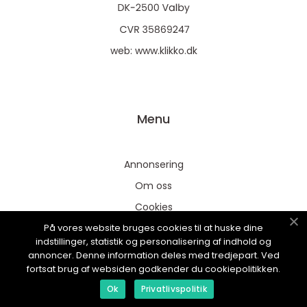
web:
www.klikko.dk
Menu
Annonsering
Om oss
Cookies
På vores website bruges cookies til at huske dine
Kontakta oss
indstillinger, statistik og personalisering af indhold og
Sitemap
annoncer. Denne information deles med tredjepart. Ved
fortsat brug af websiden godkender du cookiepolitikken.
Ok
Privatlivspolitik