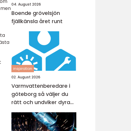
n om
04. August 2026
, men
Boende grövelsjön
fjällkänsla året runt
fta
ästa
t
inspiration
02. August 2026
Varmvattenberedare i
göteborg så väljer du
rätt och undviker dyra
misstag