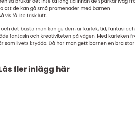
den så brukar det inte ta lång tid innan de sparkar iväg f
ta att de kan gå små promenader med barnen
is få lite frisk luft.
ta, och det bästa man kan ge dem är kärlek, tid, fantasi och
både fantasin och kreativiteten på vägen. Med kärleken f
r som livets krydda. Då har man gett barnen en bra star
Läs fler inlägg här