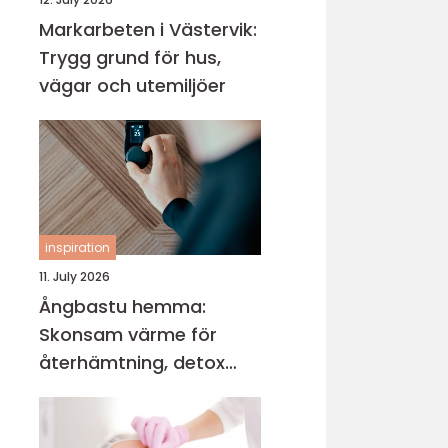
Markarbeten i Västervik:
Trygg grund för hus,
vägar och utemiljöer
inspiration
11. July 2026
Ångbastu hemma:
Skonsam värme för
återhämtning, detox
och mental balans