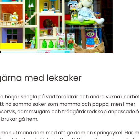
 gärna med leksaker
 börjar snegla på vad föräldrar och andra vuxna i närhe
t att ha samma saker som mamma och pappa, men i mer
feservis, dammsugare och trädgårdsredskap anpassade f
brukar gå hem.
an man utmana dem med att ge dem en springcykel. Har 