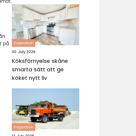
ramåt.
rån
t på
inspiration
30. July 2026
Köksförnyelse skåne
smarta sätt att ge
köket nytt liv
inspiration
12. July 2026