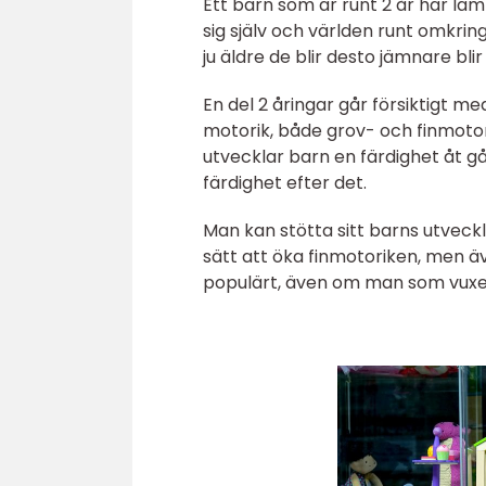
Ett barn som är runt 2 år har l
sig själv och världen runt omkrin
ju äldre de blir desto jämnare blir
En del 2 åringar går försiktigt m
motorik, både grov- och finmotori
utvecklar barn en färdighet åt g
färdighet efter det.
Man kan stötta sitt barns utveckl
sätt att öka finmotoriken, men äv
populärt, även om man som vuxen