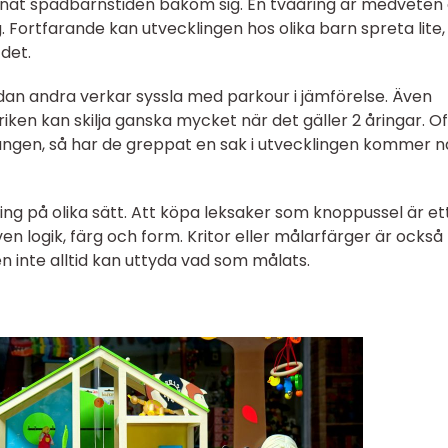
ämnat spädbarnstiden bakom sig. En tvååring är medvete
g. Fortfarande kan utvecklingen hos olika barn spreta lite
 det.
edan andra verkar syssla med parkour i jämförelse. Även
ken kan skilja ganska mycket när det gäller 2 åringar. O
ången, så har de greppat en sak i utvecklingen kommer n
ing på olika sätt. Att köpa leksaker som knoppussel är et
en logik, färg och form. Kritor eller målarfärger är också
 inte alltid kan uttyda vad som målats.