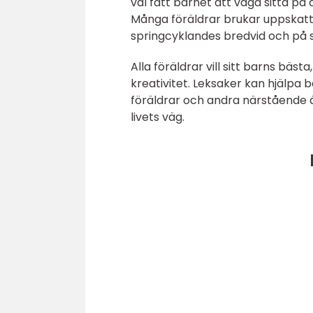
väl fått barnet att våga sitta på 
Många föräldrar brukar uppskat
springcyklandes bredvid och på så v
Alla föräldrar vill sitt barns bäs
kreativitet. Leksaker kan hjälpa 
föräldrar och andra närstående ä
livets väg.