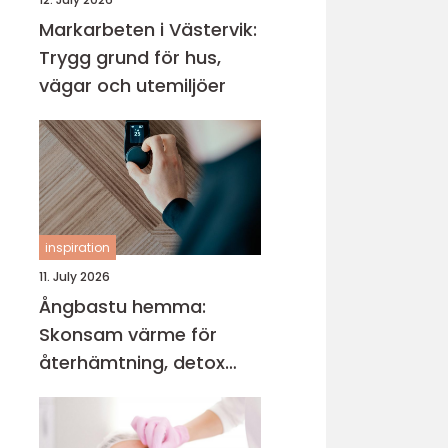
Markarbeten i Västervik:
Trygg grund för hus,
vägar och utemiljöer
inspiration
11. July 2026
Ångbastu hemma:
Skonsam värme för
återhämtning, detox
och mental balans