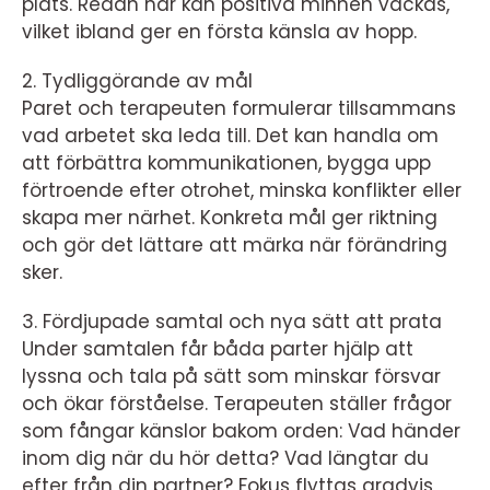
plats. Redan här kan positiva minnen väckas,
vilket ibland ger en första känsla av hopp.
2. Tydliggörande av mål
Paret och terapeuten formulerar tillsammans
vad arbetet ska leda till. Det kan handla om
att förbättra kommunikationen, bygga upp
förtroende efter otrohet, minska konflikter eller
skapa mer närhet. Konkreta mål ger riktning
och gör det lättare att märka när förändring
sker.
3. Fördjupade samtal och nya sätt att prata
Under samtalen får båda parter hjälp att
lyssna och tala på sätt som minskar försvar
och ökar förståelse. Terapeuten ställer frågor
som fångar känslor bakom orden: Vad händer
inom dig när du hör detta? Vad längtar du
efter från din partner? Fokus flyttas gradvis