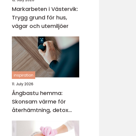
Markarbeten i Västervik:
Trygg grund för hus,
vägar och utemiljöer
inspiration
11. July 2026
Ångbastu hemma:
Skonsam värme för
återhämtning, detox
och mental balans