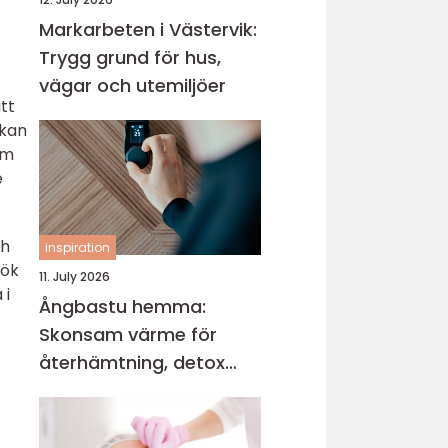
Markarbeten i Västervik:
Trygg grund för hus,
vägar och utemiljöer
tt
 kan
om
e
ch
inspiration
kök
11. July 2026
 i
Ångbastu hemma:
Skonsam värme för
återhämtning, detox
och mental balans