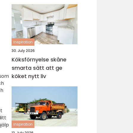
inspiration
30. July 2026
Köksförnyelse skåne
smarta sätt att ge
köket nytt liv
 som
ch
ch
tt
itt
jälp
inspiration
12. July 2026