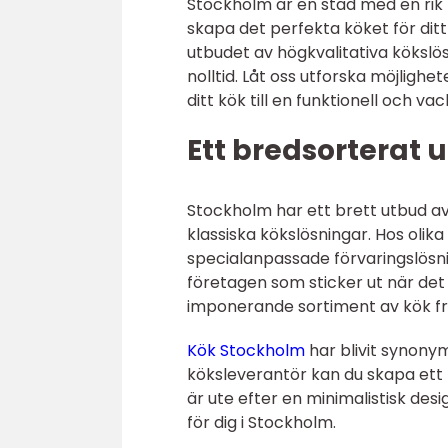
Stockholm är en stad med en rik 
skapa det perfekta köket för di
utbudet av högkvalitativa kökslö
nolltid. Låt oss utforska möjligh
ditt kök till en funktionell och vac
Ett bredsorterat 
Stockholm har ett brett utbud av
klassiska kökslösningar. Hos olika
specialanpassade förvaringslösnin
företagen som sticker ut när det 
imponerande sortiment av kök f
Kök Stockholm
har blivit synonym
köksleverantör kan du skapa ett
är ute efter en minimalistisk desi
för dig i Stockholm.