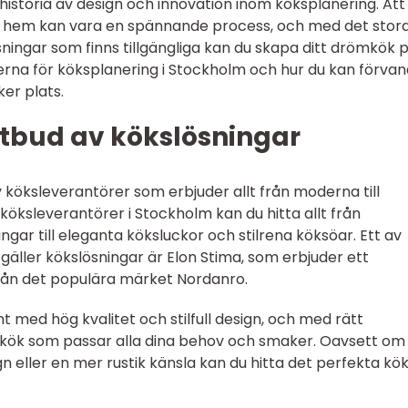
historia av design och innovation inom köksplanering. Att
tt hem kan vara en spännande process, och med det stor
sningar som finns tillgängliga kan du skapa ditt drömkök 
eterna för köksplanering i Stockholm och hur du kan förvan
ker plats.
utbud av kökslösningar
 köksleverantörer som erbjuder allt från moderna till
 köksleverantörer i Stockholm kan du hitta allt från
gar till eleganta köksluckor och stilrena köksöar. Ett av
gäller kökslösningar är Elon Stima, som erbjuder ett
rån det populära märket Nordanro.
t med hög kvalitet och stilfull design, och med rätt
 kök som passar alla dina behov och smaker. Oavsett om
gn eller en mer rustik känsla kan du hitta det perfekta kö