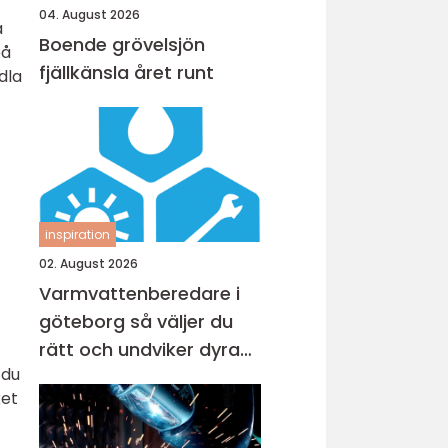
04. August 2026
a
Boende grövelsjön
på
fjällkänsla året runt
dla
inspiration
02. August 2026
Varmvattenberedare i
göteborg så väljer du
rätt och undviker dyra
 du
misstag
ket