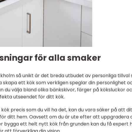
sningar för alla smaker
kholm så unikt är det breda utbudet av personliga tillval
nna skapa ett kök som verkligen speglar din personlighet o
an du välja bland olika bänkskivor, färger på köksluckor o
ekta utseendet för ditt kök.
kök precis som du vill ha det, kan du vara säker på att di
 för ditt hem. Oavsett om du är ute efter att uppgradera d
er bygga ett helt nytt kök från grunden kan du få expert h
 att förverkliga din vision.