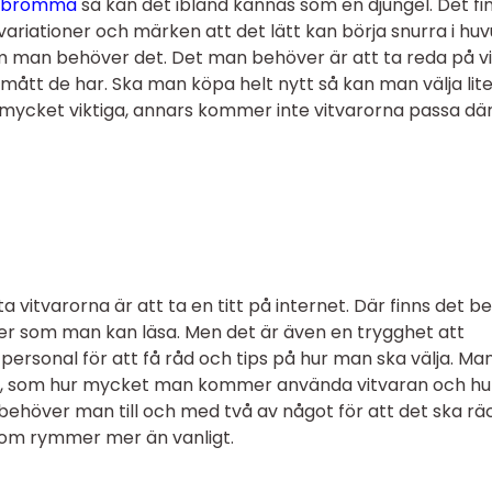
r bromma
så kan det ibland kännas som en djungel. Det fi
 variationer och märken att det lätt kan börja snurra i huv
 om man behöver det. Det man behöver är att ta reda på vi
 mått de har. Ska man köpa helt nytt så kan man välja lit
 mycket viktiga, annars kommer inte vitvarorna passa dä
a vitvarorna är att ta en titt på internet. Där finns det b
ster som man kan läsa. Men det är även en trygghet att
personal för att få råd och tips på hur man ska välja. Ma
r in, som hur mycket man kommer använda vitvaran och hu
behöver man till och med två av något för att det ska rä
t som rymmer mer än vanligt.