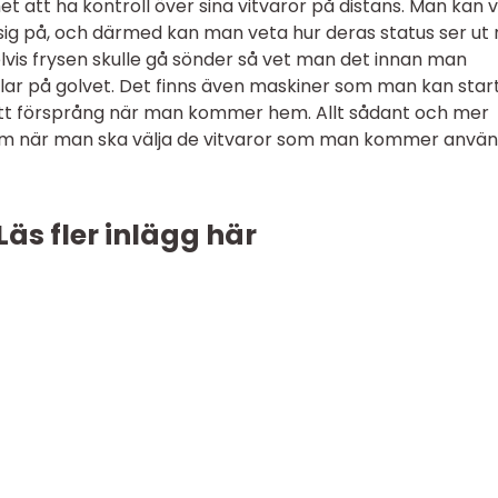
het att ha kontroll över sina vitvaror på distans. Man kan v
sig på, och därmed kan man veta hur deras status ser ut 
s frysen skulle gå sönder så vet man det innan man
ar på golvet. Det finns även maskiner som man kan star
 ett försprång när man kommer hem. Allt sådant och mer
nom när man ska välja de vitvaror som man kommer anvä
Läs fler inlägg här