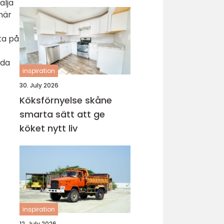
älja
när
ta på
nda
inspiration
30. July 2026
Köksförnyelse skåne
smarta sätt att ge
köket nytt liv
inspiration
12. July 2026