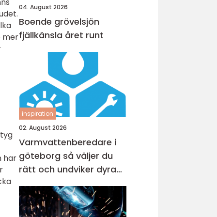
nns
04. August 2026
udet.
Boende grövelsjön
lka
fjällkänsla året runt
e mer
r
inspiration
02. August 2026
etyg
Varmvattenberedare i
göteborg så väljer du
n har
rätt och undviker dyra
r
cka
misstag