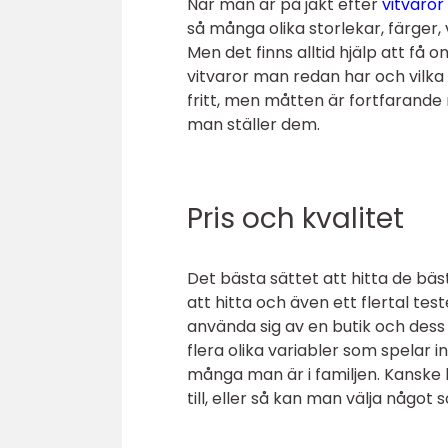
När man är på jakt efter
vitvaro
så många olika storlekar, färger,
Men det finns alltid hjälp att få
vitvaror man redan har och vilka
fritt, men måtten är fortfarande
man ställer dem.
Pris och kvalitet
Det bästa sättet att hitta de bäst
att hitta och även ett flertal te
använda sig av en butik och dess 
flera olika variabler som spela
många man är i familjen. Kanske 
till, eller så kan man välja någo