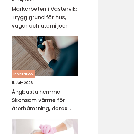
Markarbeten i Västervik:
Trygg grund för hus,
vägar och utemiljöer
inspiration
11. July 2026
Ångbastu hemma:
Skonsam värme för
återhämtning, detox
och mental balans