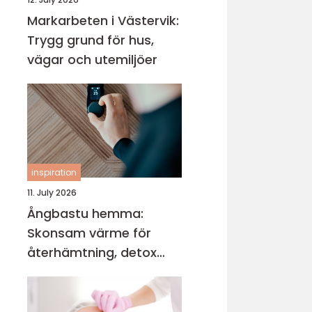
Markarbeten i Västervik:
Trygg grund för hus,
vägar och utemiljöer
inspiration
11. July 2026
Ångbastu hemma:
Skonsam värme för
återhämtning, detox
och mental balans