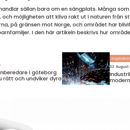
handlar sällan bara om en sängplats. Många som r
 sjö, och möjligheten att kliva rakt ut i naturen från
rna, på gränsen mot Norge, och området har blivit 
hur området runt Grövelsjön är
inspiratio
6
02. August
nberedare i göteborg
Industri
du rätt och undviker dyra
modern