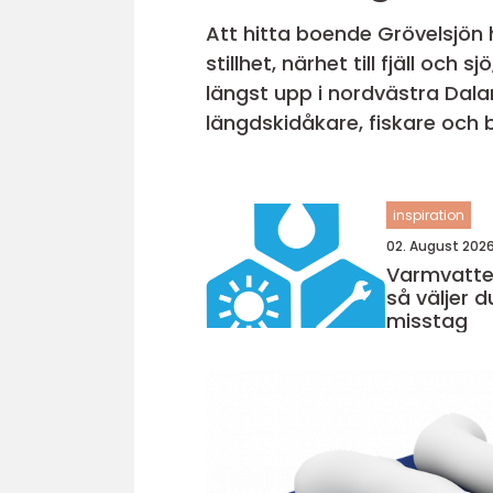
Att hitta boende Grövelsjön 
stillhet, närhet till fjäll och
längst upp i nordvästra Dala
längdskidåkare, fiskare och barnfamiljer. I den här artikeln beskrivs 
uppbyggt, vilka typer av b...
inspiration
02. August 202
Varmvatte
så väljer 
misstag