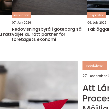
inspiration
inspiration
07. July 2026
06. July 2026
Redovisningsbyrå i göteborg så
Takläggar
u rätt
väljer du rätt partner för
företagets ekonomi
redaktionel
27. December
Att L
Proce
Möjli