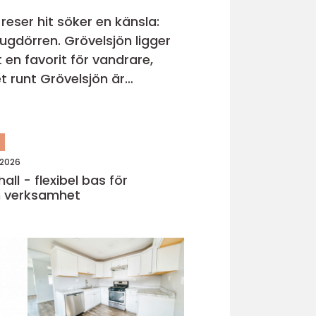
eser hit söker en känsla:
 stugdörren. Grövelsjön ligger
en favorit för vandrare,
n
 2026
hall - flexibel bas för
 verksamhet