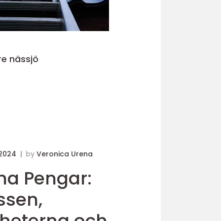
e nässjö
 2024
by
Veronica Urena
åna Pengar:
ssen,
gheterna och