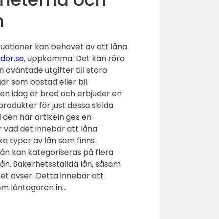
n
ituationer kan behovet av att låna
idor.se
, uppkomma. Det kan röra
ån oväntade utgifter till stora
gar som bostad eller bil.
n idag är bred och erbjuder en
produkter för just dessa skilda
den här artikeln ges en
r vad det innebär att låna
ka typer av lån som finns
Lån kan kategoriseras på flera
lån. Säkerhetsställda lån, såsom
net avser. Detta innebär att
 låntagaren in...