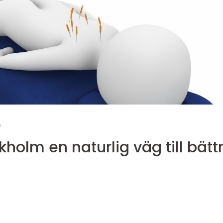
m
äg till bättre