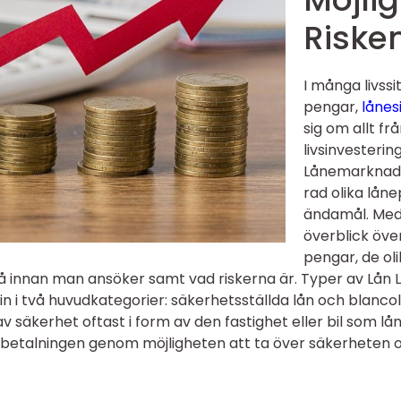
Riske
I många livss
pengar,
lånes
sig om allt fr
livsinvesterin
Lånemarknade
rad olika låne
ändamål. Med 
överblick öve
pengar, de oli
på innan man ansöker samt vad riskerna är. Typer av Lån 
 in i två huvudkategorier: säkerhetsställda lån och blanco
v säkerhet oftast i form av den fastighet eller bil som lå
rbetalningen genom möjligheten att ta över säkerheten om