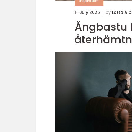
inspiration
11. July 2026
by
Lotta Al
Ångbastu 
återhämtn