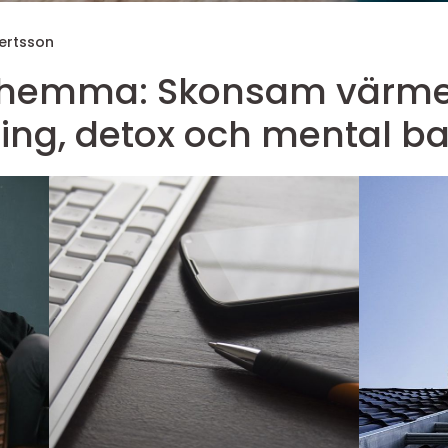
bertsson
hemma: Skonsam värme
ing, detox och mental b