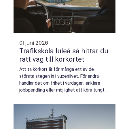
01 juni 2026
Trafikskola luleå så hittar du
rätt väg till körkortet
Att ta körkort är för många ett av de
största stegen in i vuxenlivet. För andra
handlar det om frihet i vardagen, enklare
jobbpendling eller möjlighet att köra tungt
släp, skoter eller motorcykel. Oavsett
anledning spelar valet av Trafikskola Luleå
s...