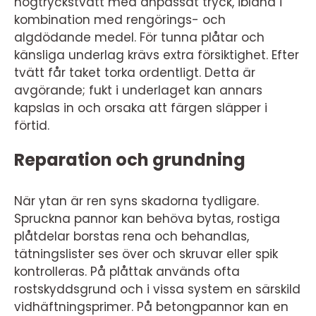
högtryckstvätt med anpassat tryck, ibland i
kombination med rengörings- och
algdödande medel. För tunna plåtar och
känsliga underlag krävs extra försiktighet. Efter
tvätt får taket torka ordentligt. Detta är
avgörande; fukt i underlaget kan annars
kapslas in och orsaka att färgen släpper i
förtid.
Reparation och grundning
När ytan är ren syns skadorna tydligare.
Spruckna pannor kan behöva bytas, rostiga
plåtdelar borstas rena och behandlas,
tätningslister ses över och skruvar eller spik
kontrolleras. På plåttak används ofta
rostskyddsgrund och i vissa system en särskild
vidhäftningsprimer. På betongpannor kan en