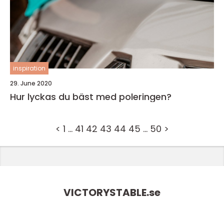
inspiration
29. June 2020
Hur lyckas du bäst med poleringen?
<
1
…
41
42
43
44
45
…
50
>
VICTORYSTABLE.
se