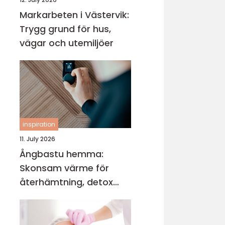
Markarbeten i Västervik:
Trygg grund för hus,
vägar och utemiljöer
inspiration
11. July 2026
Ångbastu hemma:
Skonsam värme för
återhämtning, detox
och mental balans