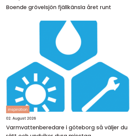
Boende grövelsjön fjällkänsla året runt
inspiration
02. August 2026
Varmvattenberedare i göteborg så väljer du
rätt och undviker dyra misstag